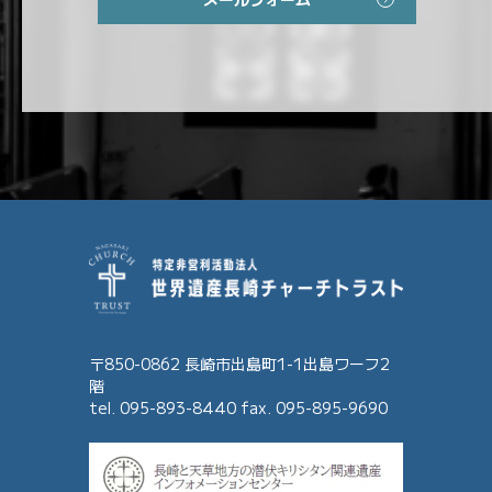
〒850-0862 長崎市出島町1-1出島ワーフ2
階
tel. 095-893-8440 fax. 095-895-9690