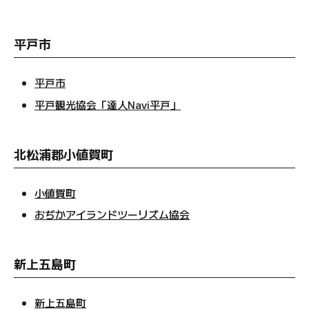
平戸市
平戸市
平戸観光協会「達人Navi平戸」
北松浦郡小値賀町
小値賀町
おぢかアイランドツーリズム協会
新上五島町
新上五島町