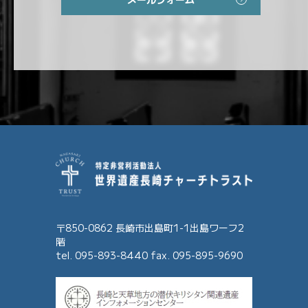
〒850-0862 長崎市出島町1-1出島ワーフ2
階
tel. 095-893-8440 fax. 095-895-9690